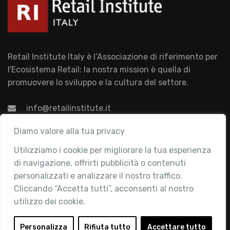
Retail Institute Italy è l’Associazione di riferimento per
l'Ecosistema Retail: la nostra mission è quella di
promuovere lo sviluppo e la cultura del settore.
info@retailinstitute.it
Associazione
Diamo valore alla tua privacy
Utilizziamo i cookie per migliorare la tua esperienza
Chi siamo
di navigazione, offrirti pubblicità o contenuti
Attività
personalizzati e analizzare il nostro traffico.
Contatti
Cliccando “Accetta tutti”, acconsenti al nostro
utilizzo dei cookie.
Area Riservata
Login
Personalizza
Rifiuta tutto
Accettare tutto