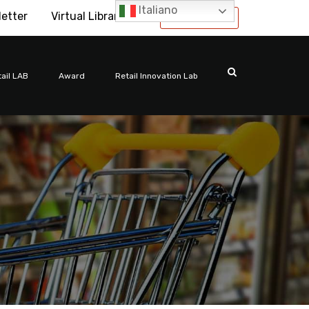
Italiano
letter
Virtual Library
International
ail LAB
Award
Retail Innovation Lab