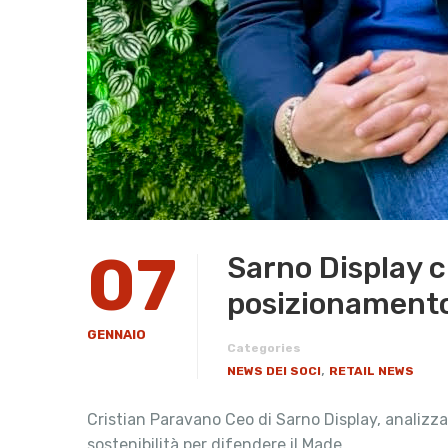
07
Sarno Display c
posizionamento
GENNAIO
Categories
,
NEWS DEI SOCI
RETAIL NEWS
Cristian Paravano Ceo di Sarno Display, analizza 
sostenibilità per difendere il Made …