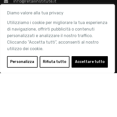
info@retailinstitute.it
Associazione
Diamo valore alla tua privacy
Utilizziamo i cookie per migliorare la tua esperienza
Chi siamo
di navigazione, offrirti pubblicità o contenuti
Attività
personalizzati e analizzare il nostro traffico.
Contatti
Cliccando “Accetta tutti”, acconsenti al nostro
utilizzo dei cookie.
Area Riservata
Login
Personalizza
Rifiuta tutto
Accettare tutto
Diventa Socio
Privacy Policy
© 2019 Retail Institute Italy - C.F.11617670150 - Foro
Buonaparte, 12 - 20121 Milano - Tel 02 76016405