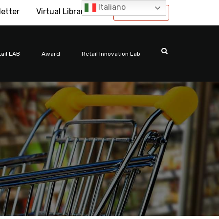
Italiano
letter
Virtual Library
International
ail LAB
Award
Retail Innovation Lab