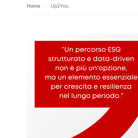
Home
Up2You