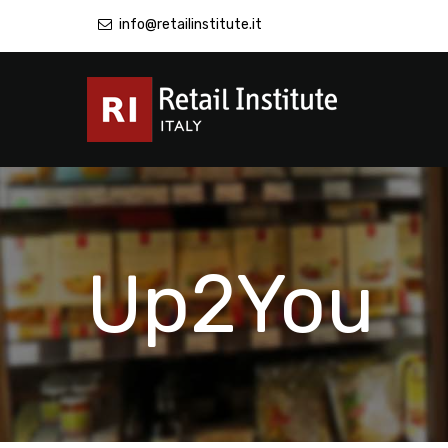
info@retailinstitute.it
Up2You