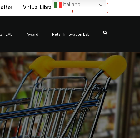
Italiano
letter
Virtual Library
International
ail LAB
Award
Retail Innovation Lab
d