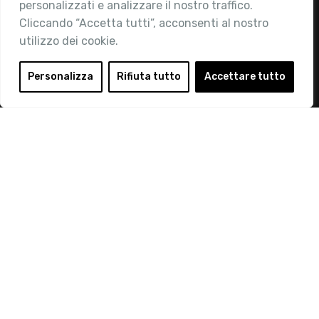
personalizzati e analizzare il nostro traffico.
Area Riservata
Cliccando “Accetta tutti”, acconsenti al nostro
utilizzo dei cookie.
Login
Diventa Socio
Personalizza
Rifiuta tutto
Accettare tutto
Privacy Policy
© 2019 Retail Institute Italy - C.F.11617670150 - Foro
Buonaparte, 12 - 20121 Milano - Tel 02 76016405