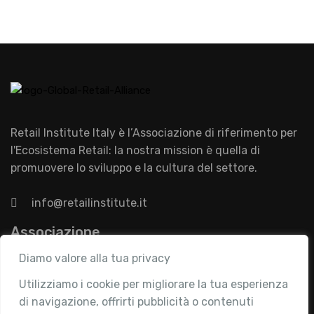
Retail Institute Italy è l’Associazione di riferimento per
l'Ecosistema Retail: la nostra mission è quella di
promuovere lo sviluppo e la cultura del settore.
info@retailinstitute.it
Associazione
Diamo valore alla tua privacy
Chi siamo
Attività
Utilizziamo i cookie per migliorare la tua esperienza
di navigazione, offrirti pubblicità o contenuti
Contatti