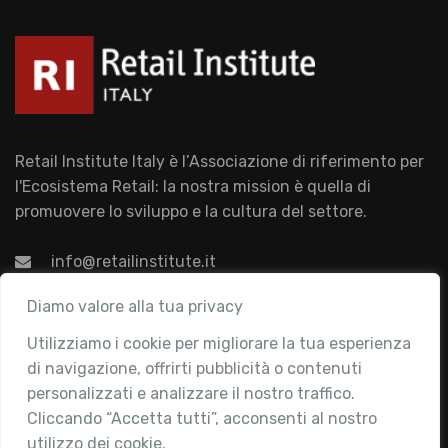
Retail Institute Italy è l’Associazione di riferimento per
l'Ecosistema Retail: la nostra mission è quella di
promuovere lo sviluppo e la cultura del settore.
info@retailinstitute.it
Associazione
Diamo valore alla tua privacy
Utilizziamo i cookie per migliorare la tua esperienza
Chi siamo
di navigazione, offrirti pubblicità o contenuti
Attività
personalizzati e analizzare il nostro traffico.
Contatti
Cliccando “Accetta tutti”, acconsenti al nostro
utilizzo dei cookie.
Area Riservata