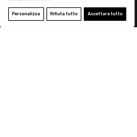
Login
Personalizza
Rifiuta tutto
Accettare tutto
Diventa Socio
Privacy Policy
© 2019 Retail Institute Italy - C.F.11617670150 - Foro
Buonaparte, 12 - 20121 Milano - Tel 02 76016405