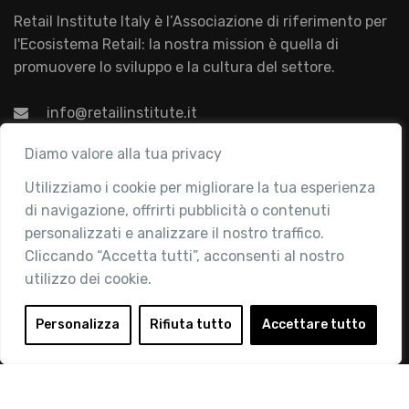
Retail Institute Italy è l’Associazione di riferimento per
l'Ecosistema Retail: la nostra mission è quella di
promuovere lo sviluppo e la cultura del settore.
info@retailinstitute.it
Associazione
Diamo valore alla tua privacy
Utilizziamo i cookie per migliorare la tua esperienza
Chi siamo
di navigazione, offrirti pubblicità o contenuti
Attività
personalizzati e analizzare il nostro traffico.
Contatti
Cliccando “Accetta tutti”, acconsenti al nostro
utilizzo dei cookie.
Area Riservata
Login
Personalizza
Rifiuta tutto
Accettare tutto
Diventa Socio
Privacy Policy