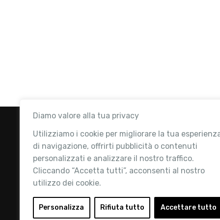
Diamo valore alla tua privacy
Utilizziamo i cookie per migliorare la tua esperienz
di navigazione, offrirti pubblicità o contenuti
personalizzati e analizzare il nostro traffico.
Cliccando “Accetta tutti”, acconsenti al nostro
utilizzo dei cookie.
Retail Institute Italy è l’Associazione di
riferimento per l'Ecosistema Retail: la nostra
Personalizza
Rifiuta tutto
Accettare tutto
mission è quella di promuovere lo sviluppo e la