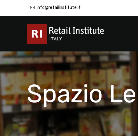
info@retailinstitute.it
Spazio L