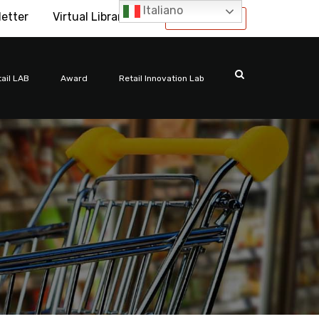
Italiano
letter
Virtual Library
International
ail LAB
Award
Retail Innovation Lab