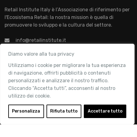
Retail Institute Italy è l’Associazione di riferimento per
l'Ecosistema Retail: la nostra mission è quella di
promuovere lo sviluppo e la cultura del settore.
info@retailinstitute.it
Associazione
Diamo valore alla tua privacy
Utilizziamo i cookie per migliorare la tua esperienza
Chi siamo
di navigazione, offrirti pubblicità o contenuti
Attività
personalizzati e analizzare il nostro traffico.
Contatti
Cliccando “Accetta tutti”, acconsenti al nostro
utilizzo dei cookie.
Area Riservata
Login
Personalizza
Rifiuta tutto
Accettare tutto
Diventa Socio
Privacy Policy