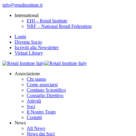
info@retailinstitute.it
International
EHI – Retail Institute
NRF – National Retail Federation
Login
Diventa Socio
Iscriviti alla Newsletter
Virtual Library
Associazione
Chi siamo
Come associarsi
Comitato Scientifico
Consiglio Direttivo
Attività
Soci
Il Nostro Team
Contatti
News
All News
News dai Soci