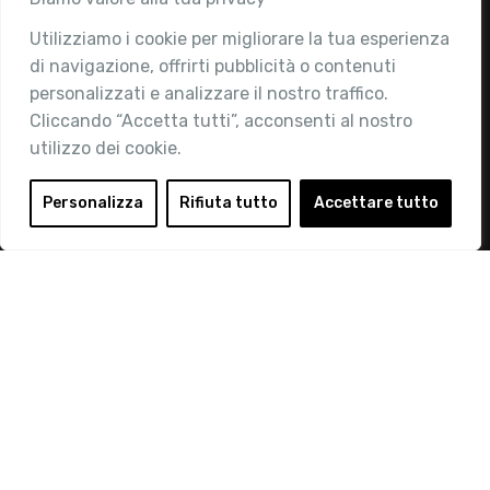
Utilizziamo i cookie per migliorare la tua esperienza
Chi siamo
di navigazione, offrirti pubblicità o contenuti
Attività
personalizzati e analizzare il nostro traffico.
Contatti
Cliccando “Accetta tutti”, acconsenti al nostro
utilizzo dei cookie.
Area Riservata
Login
Personalizza
Rifiuta tutto
Accettare tutto
Diventa Socio
Privacy Policy
© 2019 Retail Institute Italy - C.F.11617670150 - Foro
Buonaparte, 12 - 20121 Milano - Tel 02 76016405