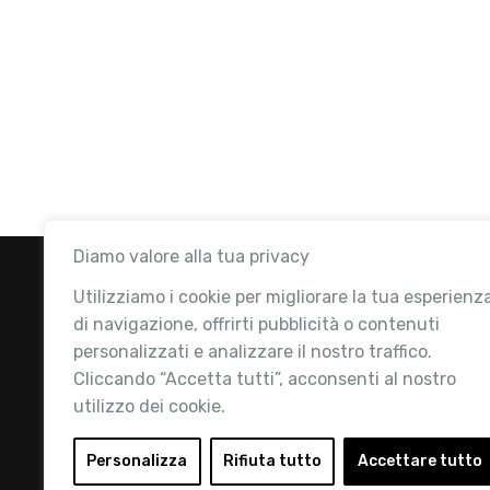
Diamo valore alla tua privacy
Utilizziamo i cookie per migliorare la tua esperienz
di navigazione, offrirti pubblicità o contenuti
personalizzati e analizzare il nostro traffico.
Cliccando “Accetta tutti”, acconsenti al nostro
utilizzo dei cookie.
Retail Institute Italy è l’Associazione di
riferimento per l'Ecosistema Retail: la nostra
Personalizza
Rifiuta tutto
Accettare tutto
mission è quella di promuovere lo sviluppo e la