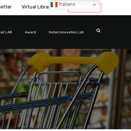
Italiano
letter
Virtual Library
International
ail LAB
Award
Retail Innovation Lab