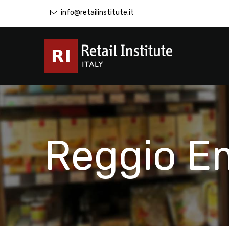
info@retailinstitute.it
Reggio Em