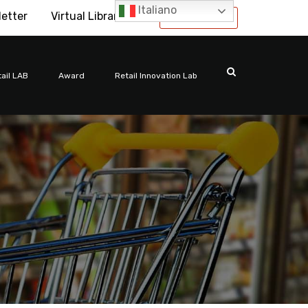
Italiano
letter
Virtual Library
International
ail LAB
Award
Retail Innovation Lab