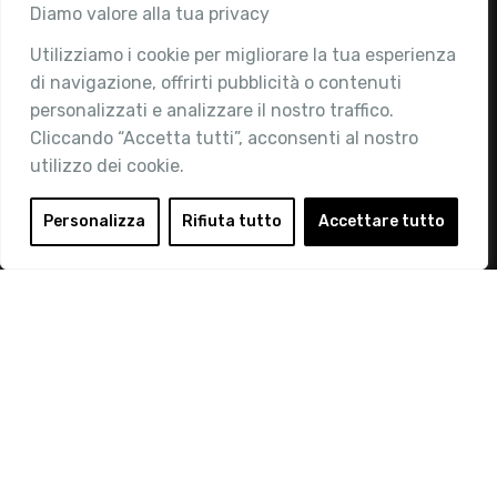
Associazione
Diamo valore alla tua privacy
Utilizziamo i cookie per migliorare la tua esperienza
Chi siamo
di navigazione, offrirti pubblicità o contenuti
Attività
personalizzati e analizzare il nostro traffico.
Contatti
Cliccando “Accetta tutti”, acconsenti al nostro
utilizzo dei cookie.
Area Riservata
Login
Personalizza
Rifiuta tutto
Accettare tutto
Diventa Socio
Privacy Policy
© 2019 Retail Institute Italy - C.F.11617670150 - Foro
Buonaparte, 12 - 20121 Milano - Tel 02 76016405