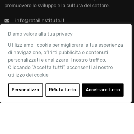
promuovere lo sviluppo e la cultura del settore.
info@retailinstitute.it
Associazione
Diamo valore alla tua privacy
Utilizziamo i cookie per migliorare la tua esperienza
Chi siamo
di navigazione, offrirti pubblicità o contenuti
Attività
personalizzati e analizzare il nostro traffico.
Contatti
Cliccando “Accetta tutti”, acconsenti al nostro
utilizzo dei cookie.
Area Riservata
Login
Personalizza
Rifiuta tutto
Accettare tutto
Diventa Socio
Privacy Policy