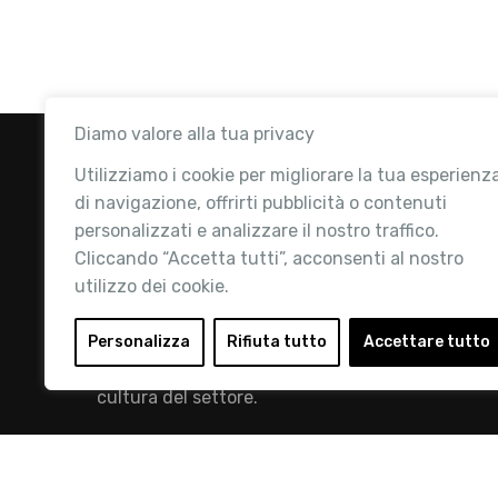
Diamo valore alla tua privacy
Utilizziamo i cookie per migliorare la tua esperienz
di navigazione, offrirti pubblicità o contenuti
personalizzati e analizzare il nostro traffico.
Cliccando “Accetta tutti”, acconsenti al nostro
utilizzo dei cookie.
Retail Institute Italy è l’Associazione di
riferimento per l'Ecosistema Retail: la nostra
Personalizza
Rifiuta tutto
Accettare tutto
mission è quella di promuovere lo sviluppo e la
cultura del settore.
info@retailinstitute.it