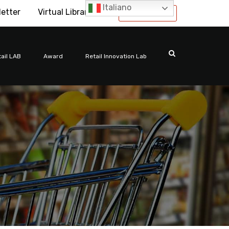
Italiano
letter
Virtual Library
International
ail LAB
Award
Retail Innovation Lab