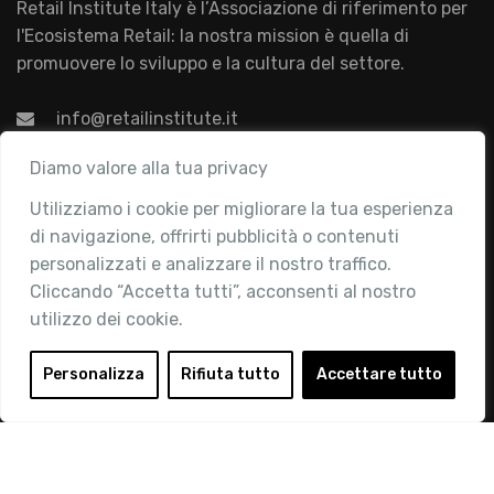
Retail Institute Italy è l’Associazione di riferimento per
l'Ecosistema Retail: la nostra mission è quella di
promuovere lo sviluppo e la cultura del settore.
info@retailinstitute.it
Associazione
Diamo valore alla tua privacy
Utilizziamo i cookie per migliorare la tua esperienza
Chi siamo
di navigazione, offrirti pubblicità o contenuti
Attività
personalizzati e analizzare il nostro traffico.
Contatti
Cliccando “Accetta tutti”, acconsenti al nostro
utilizzo dei cookie.
Area Riservata
Login
Personalizza
Rifiuta tutto
Accettare tutto
Diventa Socio
Privacy Policy