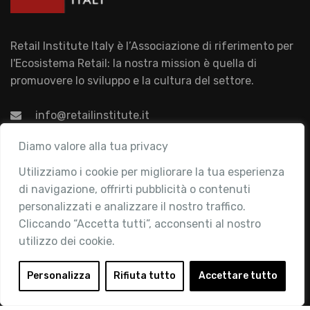
Retail Institute Italy è l’Associazione di riferimento per
l'Ecosistema Retail: la nostra mission è quella di
promuovere lo sviluppo e la cultura del settore.
info@retailinstitute.it
Associazione
Diamo valore alla tua privacy
Utilizziamo i cookie per migliorare la tua esperienza
Chi siamo
di navigazione, offrirti pubblicità o contenuti
Attività
personalizzati e analizzare il nostro traffico.
Contatti
Cliccando “Accetta tutti”, acconsenti al nostro
utilizzo dei cookie.
Area Riservata
Login
Personalizza
Rifiuta tutto
Accettare tutto
Diventa Socio