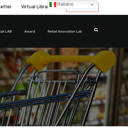
Italiano
letter
Virtual Library
International
ail LAB
Award
Retail Innovation Lab