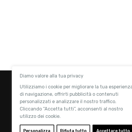
Diamo valore alla tua privacy
Utilizziamo i cookie per migliorare la tua esperienz
di navigazione, offrirti pubblicità o contenuti
personalizzati e analizzare il nostro traffico.
Cliccando “Accetta tutti”, acconsenti al nostro
utilizzo dei cookie.
Retail Institute Italy è l’Associazione di
riferimento per l'Ecosistema Retail: la nostra
Personalizza
Rifiuta tutto
Accettare tutto