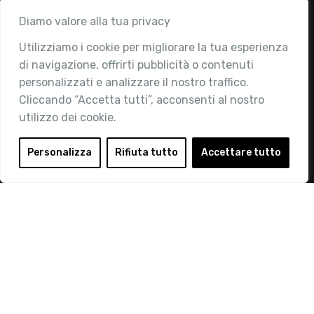
Associazione
Diamo valore alla tua privacy
Utilizziamo i cookie per migliorare la tua esperienza
Chi siamo
di navigazione, offrirti pubblicità o contenuti
Attività
personalizzati e analizzare il nostro traffico.
Contatti
Cliccando “Accetta tutti”, acconsenti al nostro
utilizzo dei cookie.
Area Riservata
Login
Personalizza
Rifiuta tutto
Accettare tutto
Diventa Socio
Privacy Policy
© 2019 Retail Institute Italy - C.F.11617670150 - Foro
Buonaparte, 12 - 20121 Milano - Tel 02 76016405