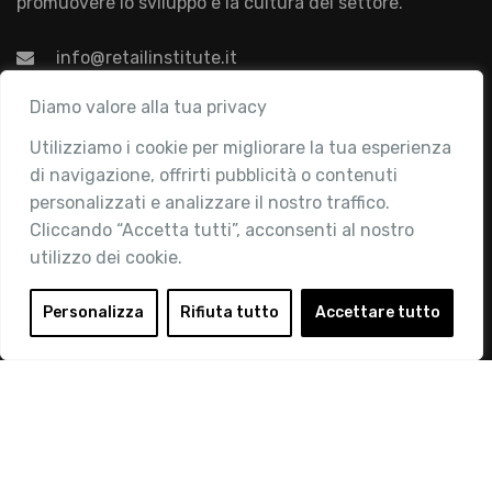
promuovere lo sviluppo e la cultura del settore.
info@retailinstitute.it
Associazione
Diamo valore alla tua privacy
Utilizziamo i cookie per migliorare la tua esperienza
Chi siamo
di navigazione, offrirti pubblicità o contenuti
Attività
personalizzati e analizzare il nostro traffico.
Contatti
Cliccando “Accetta tutti”, acconsenti al nostro
utilizzo dei cookie.
Area Riservata
Login
Personalizza
Rifiuta tutto
Accettare tutto
Diventa Socio
Privacy Policy