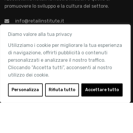
promuovere lo sviluppo e la cultura del settore.
info@retailinstitute.it
Associazione
Diamo valore alla tua privacy
Utilizziamo i cookie per migliorare la tua esperienza
Chi siamo
di navigazione, offrirti pubblicità o contenuti
Attività
personalizzati e analizzare il nostro traffico.
Contatti
Cliccando “Accetta tutti”, acconsenti al nostro
utilizzo dei cookie.
Area Riservata
Login
Personalizza
Rifiuta tutto
Accettare tutto
Diventa Socio
Privacy Policy