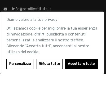
info@retailinstitute.it
Associazione
Diamo valore alla tua privacy
Utilizziamo i cookie per migliorare la tua esperienza
Chi siamo
di navigazione, offrirti pubblicità o contenuti
Attività
personalizzati e analizzare il nostro traffico.
Contatti
Cliccando “Accetta tutti”, acconsenti al nostro
utilizzo dei cookie.
Area Riservata
Login
Personalizza
Rifiuta tutto
Accettare tutto
Diventa Socio
Privacy Policy
© 2019 Retail Institute Italy - C.F.11617670150 - Foro