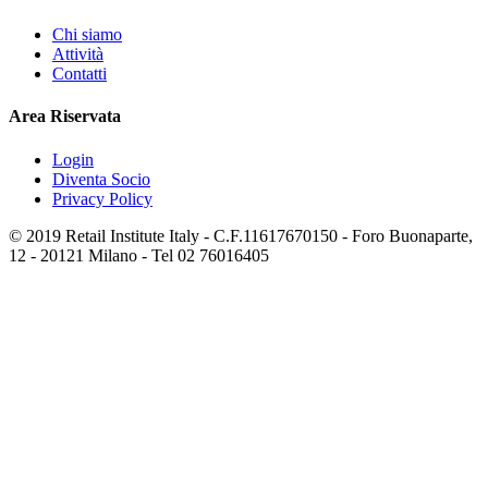
Chi siamo
Attività
Contatti
Area Riservata
Login
Diventa Socio
Privacy Policy
© 2019 Retail Institute Italy - C.F.11617670150 - Foro Buonaparte,
12 - 20121 Milano - Tel 02 76016405
Vuoi diventare socio
di Retail Institute Italy?