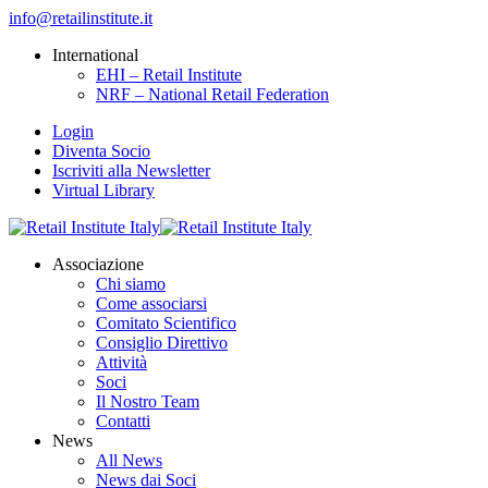
info@retailinstitute.it
International
EHI – Retail Institute
NRF – National Retail Federation
Login
Diventa Socio
Iscriviti alla Newsletter
Virtual Library
Associazione
Chi siamo
Come associarsi
Comitato Scientifico
Consiglio Direttivo
Attività
Soci
Il Nostro Team
Contatti
News
All News
News dai Soci