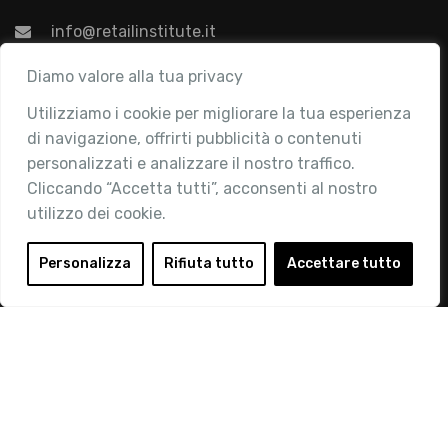
info@retailinstitute.it
Associazione
Diamo valore alla tua privacy
Utilizziamo i cookie per migliorare la tua esperienza
Chi siamo
di navigazione, offrirti pubblicità o contenuti
Attività
personalizzati e analizzare il nostro traffico.
Contatti
Cliccando “Accetta tutti”, acconsenti al nostro
utilizzo dei cookie.
Area Riservata
Login
Personalizza
Rifiuta tutto
Accettare tutto
Diventa Socio
Privacy Policy
© 2019 Retail Institute Italy - C.F.11617670150 - Foro