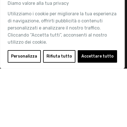
Associazione
Diamo valore alla tua privacy
Utilizziamo i cookie per migliorare la tua esperienza
Chi siamo
di navigazione, offrirti pubblicità o contenuti
Attività
personalizzati e analizzare il nostro traffico.
Contatti
Cliccando “Accetta tutti”, acconsenti al nostro
utilizzo dei cookie.
Area Riservata
Login
Personalizza
Rifiuta tutto
Accettare tutto
Diventa Socio
Privacy Policy
© 2019 Retail Institute Italy - C.F.11617670150 - Foro
Buonaparte, 12 - 20121 Milano - Tel 02 76016405