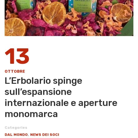
13
OTTOBRE
L’Erbolario spinge
sull’espansione
internazionale e aperture
monomarca
Categories
,
DAL MONDO
NEWS DEI SOCI