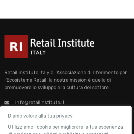
Retail Institute Italy è l’Associazione di riferimento per
l'Ecosistema Retail: la nostra mission è quella di
promuovere lo sviluppo e la cultura del settore.
info@retailinstitute.it
Associazione
Diamo valore alla tua privacy
Utilizziamo i cookie per migliorare la tua esperienza
Chi siamo