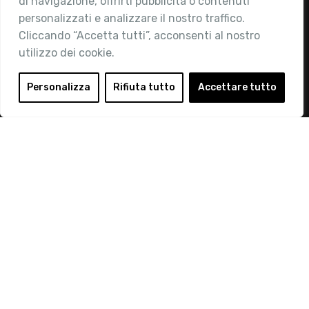
di navigazione, offrirti pubblicità o contenuti
Attività
personalizzati e analizzare il nostro traffico.
Contatti
Cliccando “Accetta tutti”, acconsenti al nostro
utilizzo dei cookie.
Area Riservata
Login
Personalizza
Rifiuta tutto
Accettare tutto
Diventa Socio
Privacy Policy
© 2019 Retail Institute Italy - C.F.11617670150 - Foro
Buonaparte, 12 - 20121 Milano - Tel 02 76016405