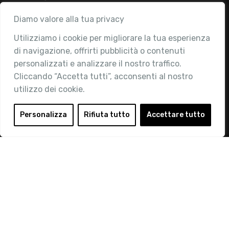
Associazione
Diamo valore alla tua privacy
Utilizziamo i cookie per migliorare la tua esperienza
Chi siamo
di navigazione, offrirti pubblicità o contenuti
Attività
personalizzati e analizzare il nostro traffico.
Contatti
Cliccando “Accetta tutti”, acconsenti al nostro
utilizzo dei cookie.
Area Riservata
Login
Personalizza
Rifiuta tutto
Accettare tutto
Diventa Socio
Privacy Policy
© 2019 Retail Institute Italy - C.F.11617670150 - Foro
Buonaparte, 12 - 20121 Milano - Tel 02 76016405