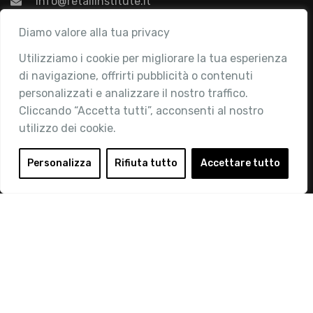
info@retailinstitute.it
Associazione
Diamo valore alla tua privacy
Utilizziamo i cookie per migliorare la tua esperienza
Chi siamo
di navigazione, offrirti pubblicità o contenuti
Attività
personalizzati e analizzare il nostro traffico.
Contatti
Cliccando “Accetta tutti”, acconsenti al nostro
utilizzo dei cookie.
Area Riservata
Login
Personalizza
Rifiuta tutto
Accettare tutto
Diventa Socio
Privacy Policy
© 2019 Retail Institute Italy - C.F.11617670150 - Foro
Buonaparte, 12 - 20121 Milano - Tel 02 76016405