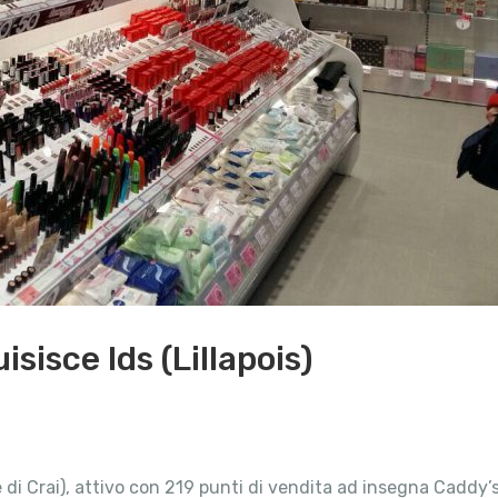
sisce Ids (Lillapois)
e di Crai), attivo con 219 punti di vendita ad insegna Caddy’