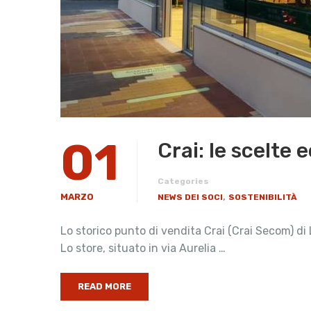
01
Crai: le scelte 
Categories
,
MARZO
NEWS DEI SOCI
SOSTENIBILITÀ
Lo storico punto di vendita Crai (Crai Secom) di 
Lo store, situato in via Aurelia …
READ MORE