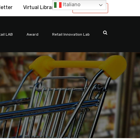
Italiano
letter
Virtual Library
International
ail LAB
Award
Retail Innovation Lab