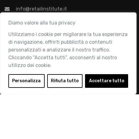
info@retailinstitute.it
Associazione
Diamo valore alla tua privacy
Utilizziamo i cookie per migliorare la tua esperienza
Chi siamo
di navigazione, offrirti pubblicità o contenuti
Attività
personalizzati e analizzare il nostro traffico.
Contatti
Cliccando “Accetta tutti”, acconsenti al nostro
utilizzo dei cookie.
Area Riservata
Login
Personalizza
Rifiuta tutto
Accettare tutto
Diventa Socio
Privacy Policy
© 2019 Retail Institute Italy - C.F.11617670150 - Foro