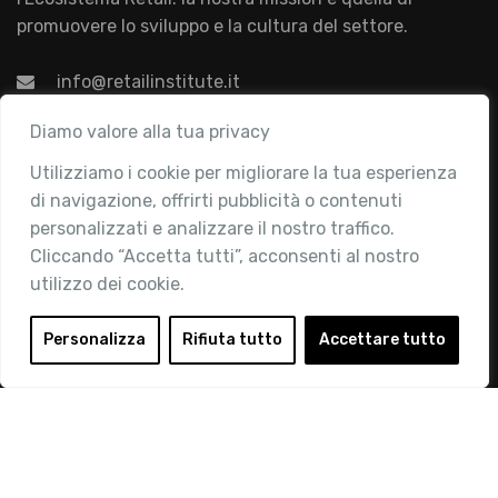
promuovere lo sviluppo e la cultura del settore.
info@retailinstitute.it
Associazione
Diamo valore alla tua privacy
Utilizziamo i cookie per migliorare la tua esperienza
Chi siamo
di navigazione, offrirti pubblicità o contenuti
Attività
personalizzati e analizzare il nostro traffico.
Contatti
Cliccando “Accetta tutti”, acconsenti al nostro
utilizzo dei cookie.
Area Riservata
Login
Personalizza
Rifiuta tutto
Accettare tutto
Diventa Socio
Privacy Policy