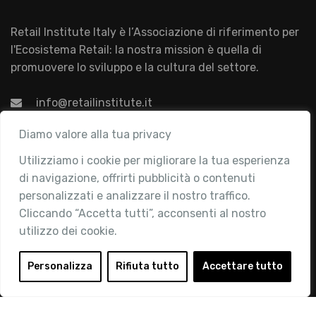
Retail Institute Italy è l’Associazione di riferimento per
l'Ecosistema Retail: la nostra mission è quella di
promuovere lo sviluppo e la cultura del settore.
info@retailinstitute.it
Associazione
Diamo valore alla tua privacy
Utilizziamo i cookie per migliorare la tua esperienza
Chi siamo
di navigazione, offrirti pubblicità o contenuti
Attività
personalizzati e analizzare il nostro traffico.
Contatti
Cliccando “Accetta tutti”, acconsenti al nostro
utilizzo dei cookie.
Area Riservata
Login
Personalizza
Rifiuta tutto
Accettare tutto
Diventa Socio
Privacy Policy