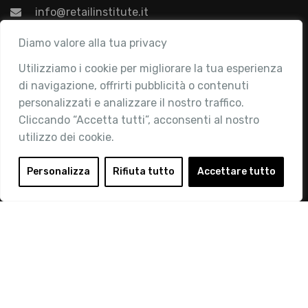
info@retailinstitute.it
Associazione
Diamo valore alla tua privacy
Utilizziamo i cookie per migliorare la tua esperienza
Chi siamo
di navigazione, offrirti pubblicità o contenuti
Attività
personalizzati e analizzare il nostro traffico.
Contatti
Cliccando “Accetta tutti”, acconsenti al nostro
utilizzo dei cookie.
Area Riservata
Login
Personalizza
Rifiuta tutto
Accettare tutto
Diventa Socio
Privacy Policy
© 2019 Retail Institute Italy - C.F.11617670150 - Foro
Buonaparte, 12 - 20121 Milano - Tel 02 76016405