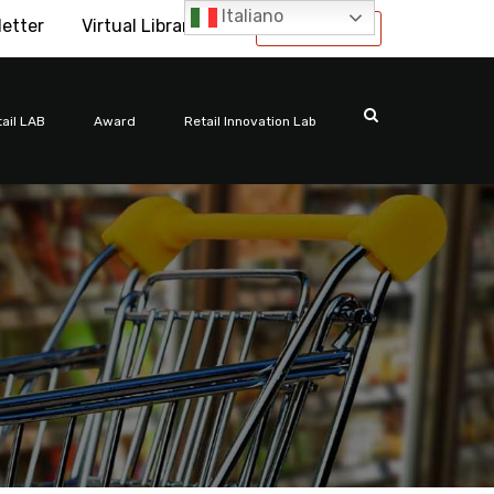
Italiano
letter
Virtual Library
International
ail LAB
Award
Retail Innovation Lab