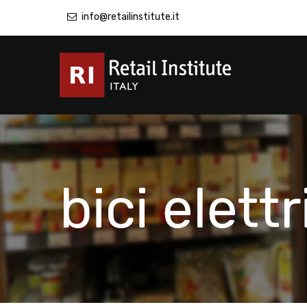
info@retailinstitute.it
bici elett