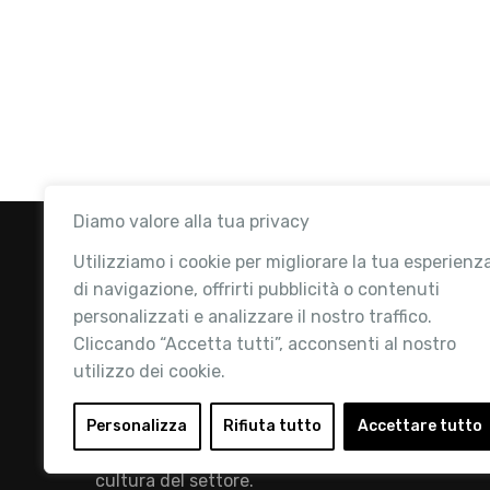
Diamo valore alla tua privacy
Utilizziamo i cookie per migliorare la tua esperienz
di navigazione, offrirti pubblicità o contenuti
personalizzati e analizzare il nostro traffico.
Cliccando “Accetta tutti”, acconsenti al nostro
utilizzo dei cookie.
Retail Institute Italy è l’Associazione di
riferimento per l'Ecosistema Retail: la nostra
Personalizza
Rifiuta tutto
Accettare tutto
mission è quella di promuovere lo sviluppo e la
cultura del settore.