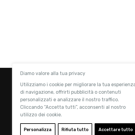
Diamo valore alla tua privacy
Utilizziamo i cookie per migliorare la tua esperienz
di navigazione, offrirti pubblicità o contenuti
personalizzati e analizzare il nostro traffico.
Cliccando “Accetta tutti”, acconsenti al nostro
utilizzo dei cookie.
Retail Institute Italy è l’Associazione di
riferimento per l'Ecosistema Retail: la nostra
Personalizza
Rifiuta tutto
Accettare tutto