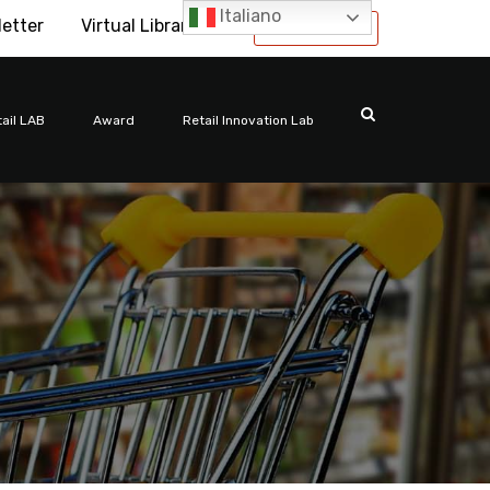
Italiano
letter
Virtual Library
International
ail LAB
Award
Retail Innovation Lab