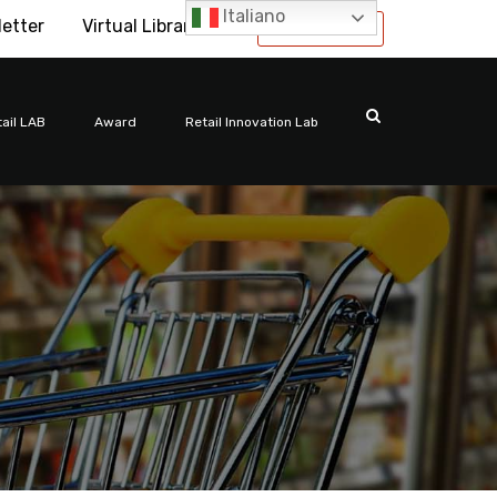
Italiano
letter
Virtual Library
International
ail LAB
Award
Retail Innovation Lab