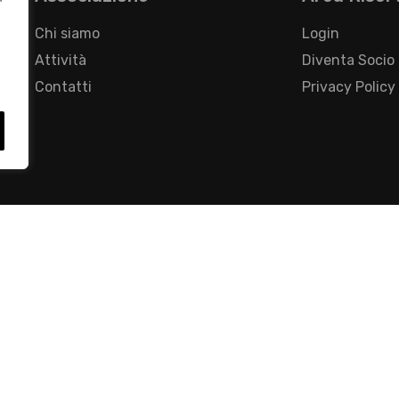
Chi siamo
Login
Attività
Diventa Socio
Contatti
Privacy Policy
- Foro Buonaparte, 12 - 20121 Milano - Tel 02 76016405