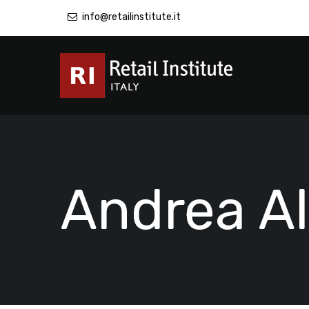
info@retailinstitute.it
Andrea A