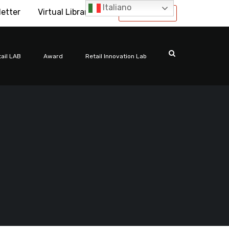
Italiano
letter
Virtual Library
International
ail LAB
Award
Retail Innovation Lab