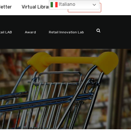
Italiano
letter
Virtual Library
International
ail LAB
Award
Retail Innovation Lab