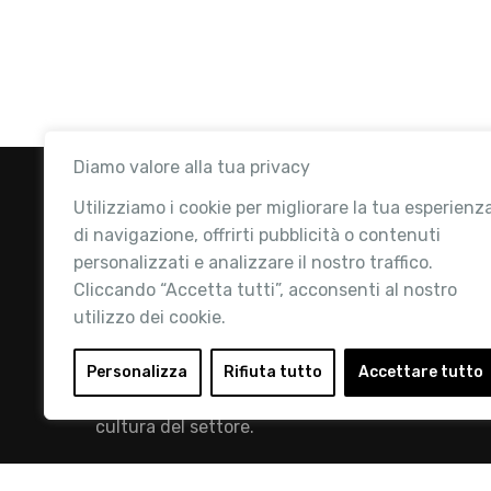
Diamo valore alla tua privacy
Utilizziamo i cookie per migliorare la tua esperienz
di navigazione, offrirti pubblicità o contenuti
personalizzati e analizzare il nostro traffico.
Cliccando “Accetta tutti”, acconsenti al nostro
utilizzo dei cookie.
Retail Institute Italy è l’Associazione di
riferimento per l'Ecosistema Retail: la nostra
Personalizza
Rifiuta tutto
Accettare tutto
mission è quella di promuovere lo sviluppo e la
cultura del settore.
info@retailinstitute.it