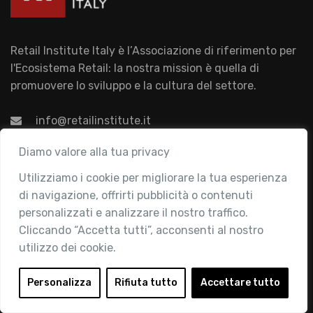
Retail Institute Italy è l’Associazione di riferimento per
l'Ecosistema Retail: la nostra mission è quella di
promuovere lo sviluppo e la cultura del settore.
info@retailinstitute.it
Associazione
Diamo valore alla tua privacy
Utilizziamo i cookie per migliorare la tua esperienza
Chi siamo
di navigazione, offrirti pubblicità o contenuti
Attività
personalizzati e analizzare il nostro traffico.
Contatti
Cliccando “Accetta tutti”, acconsenti al nostro
utilizzo dei cookie.
Area Riservata
Login
Personalizza
Rifiuta tutto
Accettare tutto
Diventa Socio