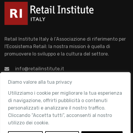
Retail Institute Italy è l’Associazione di riferimento per
l'Ecosistema Retail: la nostra mission è quella di
promuovere lo sviluppo e la cultura del settore.
info@retailinstitute.it
Associazione
Diamo valore alla tua privacy
Utilizziamo i cookie per migliorare la tua esperienza
Chi siamo
di navigazione, offrirti pubblicità o contenuti
Attività
personalizzati e analizzare il nostro traffico.
Contatti
Cliccando “Accetta tutti”, acconsenti al nostro
utilizzo dei cookie.
Area Riservata