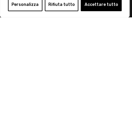
Login
Personalizza
Rifiuta tutto
Accettare tutto
Diventa Socio
Privacy Policy
© 2019 Retail Institute Italy - C.F.11617670150 - Foro
Buonaparte, 12 - 20121 Milano - Tel 02 76016405