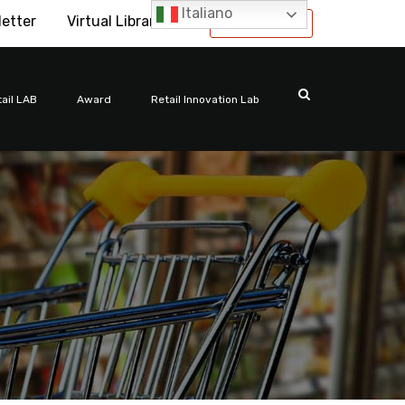
Italiano
letter
Virtual Library
International
ail LAB
Award
Retail Innovation Lab