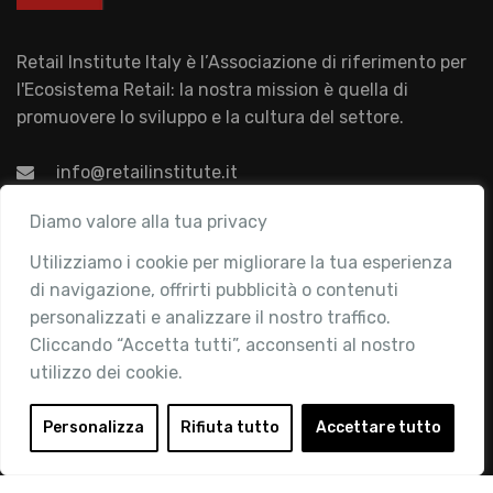
Retail Institute Italy è l’Associazione di riferimento per
l'Ecosistema Retail: la nostra mission è quella di
promuovere lo sviluppo e la cultura del settore.
info@retailinstitute.it
Associazione
Diamo valore alla tua privacy
Utilizziamo i cookie per migliorare la tua esperienza
Chi siamo
di navigazione, offrirti pubblicità o contenuti
Attività
personalizzati e analizzare il nostro traffico.
Contatti
Cliccando “Accetta tutti”, acconsenti al nostro
utilizzo dei cookie.
Area Riservata
Login
Personalizza
Rifiuta tutto
Accettare tutto
Diventa Socio
Privacy Policy