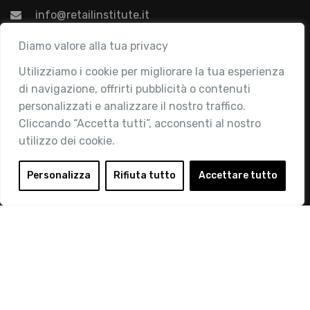
info@retailinstitute.it
Associazione
Diamo valore alla tua privacy
Utilizziamo i cookie per migliorare la tua esperienza
Chi siamo
di navigazione, offrirti pubblicità o contenuti
Attività
personalizzati e analizzare il nostro traffico.
Contatti
Cliccando “Accetta tutti”, acconsenti al nostro
utilizzo dei cookie.
Area Riservata
Login
Personalizza
Rifiuta tutto
Accettare tutto
Diventa Socio
Privacy Policy
© 2019 Retail Institute Italy - C.F.11617670150 - Foro