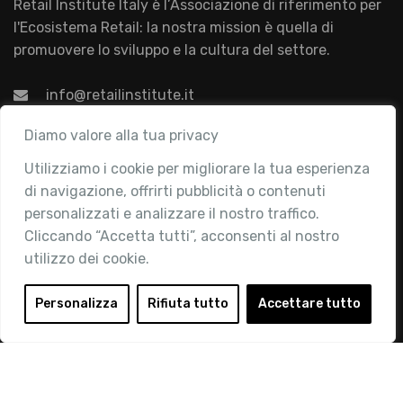
Retail Institute Italy è l’Associazione di riferimento per
l'Ecosistema Retail: la nostra mission è quella di
promuovere lo sviluppo e la cultura del settore.
info@retailinstitute.it
Associazione
Diamo valore alla tua privacy
Utilizziamo i cookie per migliorare la tua esperienza
Chi siamo
di navigazione, offrirti pubblicità o contenuti
Attività
personalizzati e analizzare il nostro traffico.
Contatti
Cliccando “Accetta tutti”, acconsenti al nostro
utilizzo dei cookie.
Area Riservata
Login
Personalizza
Rifiuta tutto
Accettare tutto
Diventa Socio
Privacy Policy