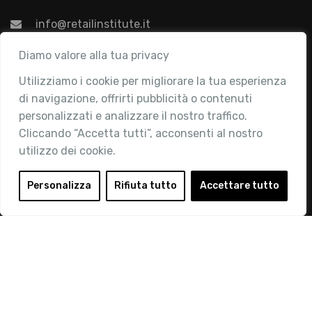
info@retailinstitute.it
Associazione
Diamo valore alla tua privacy
Utilizziamo i cookie per migliorare la tua esperienza
Chi siamo
di navigazione, offrirti pubblicità o contenuti
Attività
personalizzati e analizzare il nostro traffico.
Contatti
Cliccando “Accetta tutti”, acconsenti al nostro
utilizzo dei cookie.
Area Riservata
Login
Personalizza
Rifiuta tutto
Accettare tutto
Diventa Socio
Privacy Policy
© 2019 Retail Institute Italy - C.F.11617670150 - Foro