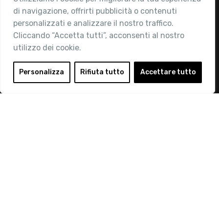
di navigazione, offrirti pubblicità o contenuti
Attività
personalizzati e analizzare il nostro traffico.
Contatti
Cliccando “Accetta tutti”, acconsenti al nostro
utilizzo dei cookie.
Area Riservata
Login
Personalizza
Rifiuta tutto
Accettare tutto
Diventa Socio
Privacy Policy
© 2019 Retail Institute Italy - C.F.11617670150 - Foro
Buonaparte, 12 - 20121 Milano - Tel 02 76016405