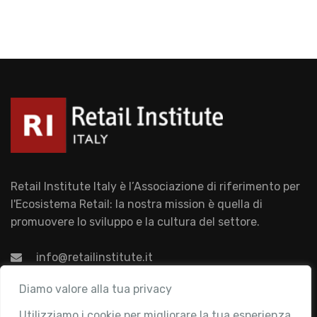
Retail Institute Italy è l’Associazione di riferimento per
l'Ecosistema Retail: la nostra mission è quella di
promuovere lo sviluppo e la cultura del settore.
info@retailinstitute.it
Associazione
Diamo valore alla tua privacy
Utilizziamo i cookie per migliorare la tua esperienza
Chi siamo