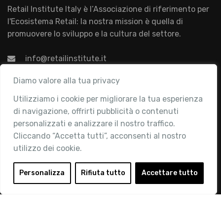
Retail Institute Italy è l’Associazione di riferimento per
l'Ecosistema Retail: la nostra mission è quella di
promuovere lo sviluppo e la cultura del settore.
info@retailinstitute.it
Associazione
Diamo valore alla tua privacy
Utilizziamo i cookie per migliorare la tua esperienza
Chi siamo
di navigazione, offrirti pubblicità o contenuti
Attività
personalizzati e analizzare il nostro traffico.
Contatti
Cliccando “Accetta tutti”, acconsenti al nostro
utilizzo dei cookie.
Area Riservata
Login
Personalizza
Rifiuta tutto
Accettare tutto
Diventa Socio
Privacy Policy